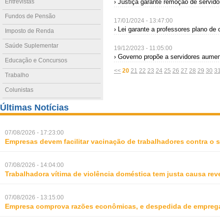
Entrevistas
› Justiça garante remoção de servido
Fundos de Pensão
17/01/2024 - 13:47:00
› Lei garante a professores plano de 
Imposto de Renda
Saúde Suplementar
19/12/2023 - 11:05:00
› Governo propõe a servidores aument
Educação e Concursos
<<
20
21
22
23
24
25
26
27
28
29
30
3
Trabalho
Colunistas
Últimas Notícias
07/08/2026 - 17:23:00
Empresas devem facilitar vacinação de trabalhadores contra o
07/08/2026 - 14:04:00
Trabalhadora vítima de violência doméstica tem justa causa rev
07/08/2026 - 13:15:00
Empresa comprova razões econômicas, e despedida de empreg