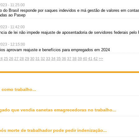
2023 - 11:25:00
o do Brasil responde por saques indevidos e má gestão de valores em conta
adas ao Pasep
2023 - 11:42:00
ncia de lei não impede reajuste de aposentadoria de servidores federais pel
2023 - 12:15:00
eios aprovam reajuste e benefícios para empregados em 2024
24
25
26
27
28
29
30
31
32
33
34
35
36
37
38
39
40
41
42
>>
o como trabalho
...
gado que vendia canetas emagrecedoras no trabalho
...
ós morte de trabalhador pode pedir indenização
...