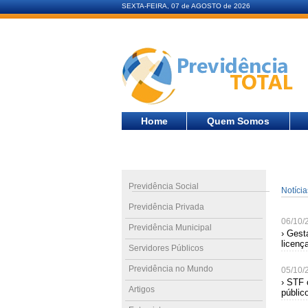
SEXTA-FEIRA, 07 de AGOSTO de 2026
Home
Quem Somos
Previdência Social
Notíci
Previdência Privada
06/10/
Previdência Municipal
› Gest
licenç
Servidores Públicos
Previdência no Mundo
05/10/
› STF 
Artigos
públic