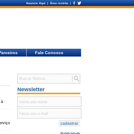
Anuncie Aqui
| Área restrita |
Parceiros
Fale Conosco
Newsletter
 à
erviço
Publicidade