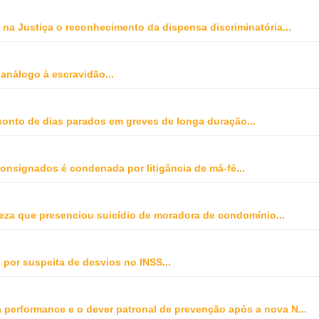
na Justiça o reconhecimento da dispensa discriminatória
...
 análogo à escravidão
...
onto de dias parados em greves de longa duração
...
onsignados é condenada por litigância de má-fé
...
peza que presenciou suicídio de moradora de condomínio
...
 por suspeita de desvios no INSS
...
ta performance e o dever patronal de prevenção após a nova N
...