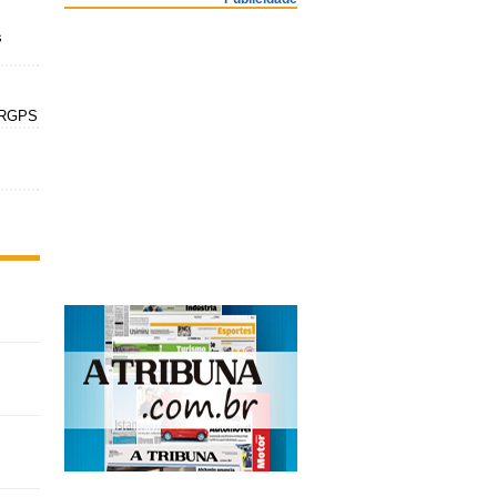
s
o RGPS