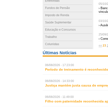
Entrevistas
05/10/
Fundos de Pensão
› Banc
vincul
Imposto de Renda
03/10/
Saúde Suplementar
› Ausê
Educação e Concursos
25/09/
Trabalho
› Corr
Colunistas
<<
23
Últimas Notícias
06/08/2026 - 17:23:00
Período de treinamento é reconhecid
06/08/2026 - 14:33:00
Justiça mantém justa causa de empre
06/08/2026 - 11:49:00
Filho com paternidade reconhecida ap