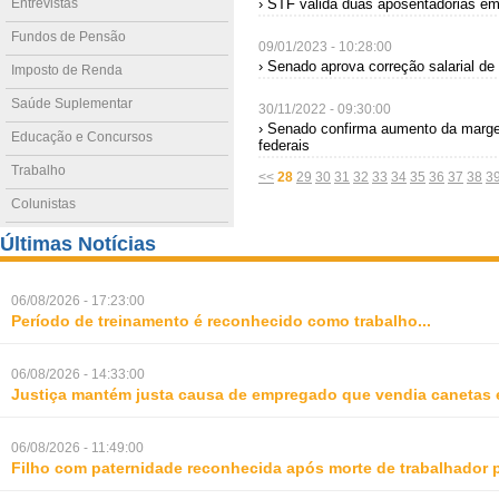
Entrevistas
› STF valida duas aposentadorias e
Fundos de Pensão
09/01/2023 - 10:28:00
› Senado aprova correção salarial de
Imposto de Renda
Saúde Suplementar
30/11/2022 - 09:30:00
› Senado confirma aumento da margem
Educação e Concursos
federais
Trabalho
<<
28
29
30
31
32
33
34
35
36
37
38
3
Colunistas
Últimas Notícias
06/08/2026 - 17:23:00
Período de treinamento é reconhecido como trabalho
...
06/08/2026 - 14:33:00
Justiça mantém justa causa de empregado que vendia canetas 
06/08/2026 - 11:49:00
Filho com paternidade reconhecida após morte de trabalhador 