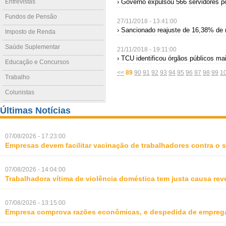
Entrevistas
› Governo expulsou 566 servidores po
Fundos de Pensão
27/11/2018 - 13:41:00
› Sancionado reajuste de 16,38% de 
Imposto de Renda
Saúde Suplementar
21/11/2018 - 19:11:00
› TCU identificou órgãos públicos ma
Educação e Concursos
<<
89
90
91
92
93
94
95
96
97
98
99
1
Trabalho
Colunistas
Últimas Notícias
07/08/2026 - 17:23:00
Empresas devem facilitar vacinação de trabalhadores contra o
07/08/2026 - 14:04:00
Trabalhadora vítima de violência doméstica tem justa causa rev
07/08/2026 - 13:15:00
Empresa comprova razões econômicas, e despedida de empreg