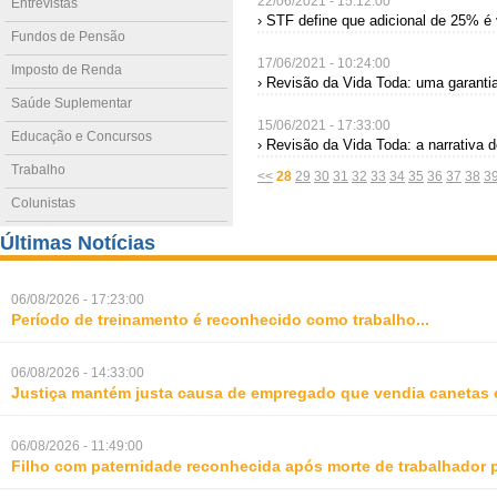
22/06/2021 - 15:12:00
Entrevistas
› STF define que adicional de 25% é 
Fundos de Pensão
17/06/2021 - 10:24:00
Imposto de Renda
› Revisão da Vida Toda: uma garantia
Saúde Suplementar
15/06/2021 - 17:33:00
Educação e Concursos
› Revisão da Vida Toda: a narrativa 
Trabalho
<<
28
29
30
31
32
33
34
35
36
37
38
3
Colunistas
Últimas Notícias
06/08/2026 - 17:23:00
Período de treinamento é reconhecido como trabalho
...
06/08/2026 - 14:33:00
Justiça mantém justa causa de empregado que vendia canetas 
06/08/2026 - 11:49:00
Filho com paternidade reconhecida após morte de trabalhador 