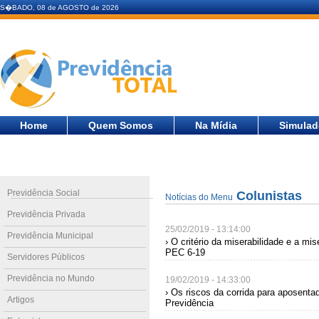
S�BADO, 08 de AGOSTO de 2026
Home
Quem Somos
Na Mídia
Simulad
Previdência Social
Colunistas
Notícias do Menu
Previdência Privada
25/02/2019 - 13:14:00
Previdência Municipal
› O critério da miserabilidade e a mise
PEC 6-19
Servidores Públicos
Previdência no Mundo
19/02/2019 - 14:33:00
› Os riscos da corrida para aposenta
Artigos
Previdência