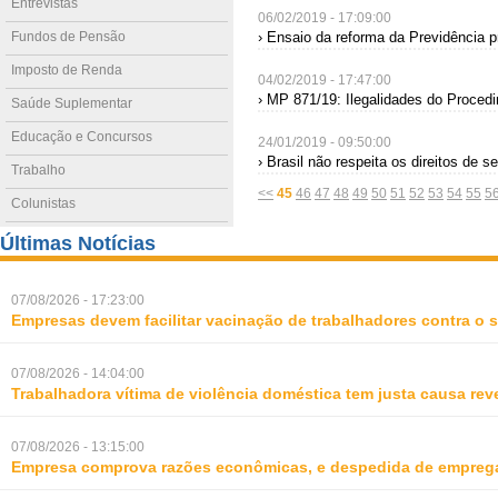
Entrevistas
06/02/2019 - 17:09:00
Fundos de Pensão
› Ensaio da reforma da Previdência p
Imposto de Renda
04/02/2019 - 17:47:00
› MP 871/19: Ilegalidades do Proced
Saúde Suplementar
Educação e Concursos
24/01/2019 - 09:50:00
› Brasil não respeita os direitos de 
Trabalho
<<
45
46
47
48
49
50
51
52
53
54
55
5
Colunistas
Últimas Notícias
07/08/2026 - 17:23:00
Empresas devem facilitar vacinação de trabalhadores contra o
07/08/2026 - 14:04:00
Trabalhadora vítima de violência doméstica tem justa causa rev
07/08/2026 - 13:15:00
Empresa comprova razões econômicas, e despedida de empreg