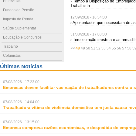
Entrevistas
› Tempo à Disposição do Empregador
Trabalhista
Fundos de Pensão
12/09/2018 - 16:54:00
Imposto de Renda
› Aposentados que necessitam de ass
Saúde Suplementar
31/08/2018 - 17:08:00
Educação e Concursos
› Terceirização irrestrita e as armad
Trabalho
<<
48
49
50
51
52
53
54
55
56
57
58
5
Colunistas
Últimas Notícias
07/08/2026 - 17:23:00
Empresas devem facilitar vacinação de trabalhadores contra o
07/08/2026 - 14:04:00
Trabalhadora vítima de violência doméstica tem justa causa rev
07/08/2026 - 13:15:00
Empresa comprova razões econômicas, e despedida de empreg