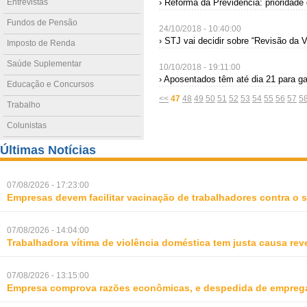
Entrevistas
› Reforma da Previdência: prioridade
Fundos de Pensão
24/10/2018 - 10:40:00
› STJ vai decidir sobre “Revisão da 
Imposto de Renda
Saúde Suplementar
10/10/2018 - 19:11:00
› Aposentados têm até dia 21 para ga
Educação e Concursos
<<
47
48
49
50
51
52
53
54
55
56
57
5
Trabalho
Colunistas
Últimas Notícias
07/08/2026 - 17:23:00
Empresas devem facilitar vacinação de trabalhadores contra o
07/08/2026 - 14:04:00
Trabalhadora vítima de violência doméstica tem justa causa rev
07/08/2026 - 13:15:00
Empresa comprova razões econômicas, e despedida de empreg