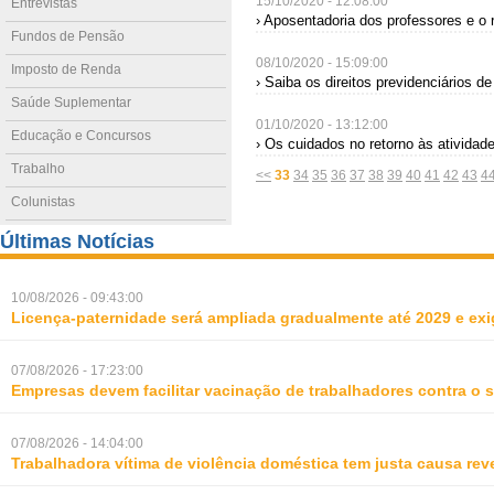
15/10/2020 - 12:08:00
Entrevistas
› Aposentadoria dos professores e o
Fundos de Pensão
08/10/2020 - 15:09:00
Imposto de Renda
› Saiba os direitos previdenciários d
Saúde Suplementar
01/10/2020 - 13:12:00
Educação e Concursos
› Os cuidados no retorno às atividad
Trabalho
<<
33
34
35
36
37
38
39
40
41
42
43
4
Colunistas
Últimas Notícias
10/08/2026 - 09:43:00
Licença-paternidade será ampliada gradualmente até 2029 e ex
07/08/2026 - 17:23:00
Empresas devem facilitar vacinação de trabalhadores contra o
07/08/2026 - 14:04:00
Trabalhadora vítima de violência doméstica tem justa causa rev