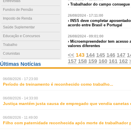
Entrevistas
› Trabalhador do campo consegue 
Fundos de Pensão
26/08/2024 - 17:11:00
Imposto de Renda
› INSS deve completar aposentado
acordo entre Brasil e Portugal
Saúde Suplementar
Educação e Concursos
26/08/2024 - 09:01:00
› Microempreendedor tem acesso a
Trabalho
valores diferentes
Colunistas
<<
143
144
145
146
147
1
157
158
159
160
161
162
Últimas Notícias
06/08/2026 - 17:23:00
Período de treinamento é reconhecido como trabalho
...
06/08/2026 - 14:33:00
Justiça mantém justa causa de empregado que vendia canetas 
06/08/2026 - 11:49:00
Filho com paternidade reconhecida após morte de trabalhador 