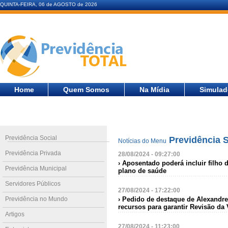
QUINTA-FEIRA, 06 de AGOSTO de 2026
Home
Quem Somos
Na Mídia
Simulad
Previdência Social
Previdência S
Notícias do Menu
Previdência Privada
28/08/2024 - 09:27:00
› Aposentado poderá incluir filho 
Previdência Municipal
plano de saúde
Servidores Públicos
27/08/2024 - 17:22:00
Previdência no Mundo
› Pedido de destaque de Alexandr
recursos para garantir Revisão da
Artigos
27/08/2024 - 11:23:00