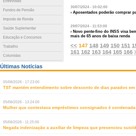
Entrevistas
30/07/2024 - 10:02:00
Fundos de Pensão
› Aposentados poderão comprar pa
Imposto de Renda
29/07/2024 - 11:53:00
Saúde Suplementar
› Novo pente-fino do INSS visa be
mais de 65 anos de baixa renda
Educação e Concursos
<<
147
148
149
150
151
1
Trabalho
161
162
163
164
165
166
Colunistas
Últimas Notícias
05/08/2026 - 17:23:00
TST mantém entendimento sobre desconto de dias parados em 
05/08/2026 - 13:24:00
Mulher que contestava empréstimos consignados é condenada p
05/08/2026 - 11:25:00
Negada indenização a auxiliar de limpeza que presenciou suic