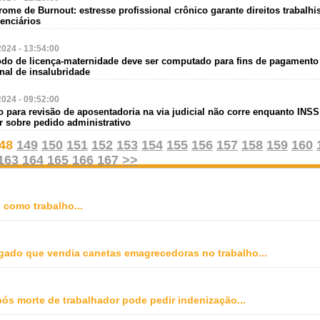
rome de Burnout: estresse profissional crônico garante direitos trabalhi
enciários
2024 - 13:54:00
íodo de licença-maternidade deve ser computado para fins de pagamento
nal de insalubridade
2024 - 09:52:00
o para revisão de aposentadoria na via judicial não corre enquanto INS
r sobre pedido administrativo
48
149
150
151
152
153
154
155
156
157
158
159
160
163
164
165
166
167
>>
o como trabalho
...
gado que vendia canetas emagrecedoras no trabalho
...
ós morte de trabalhador pode pedir indenização
...