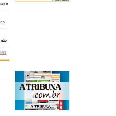
stas e
 do
S não
161