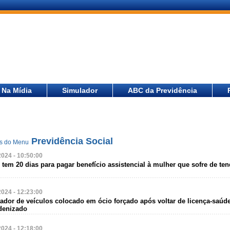
Na Mídia
Simulador
ABC da Previdência
Previdência Social
as do Menu
2024 - 10:50:00
 tem 20 dias para pagar benefício assistencial à mulher que sofre de ten
2024 - 12:23:00
ador de veículos colocado em ócio forçado após voltar de licença-saúd
ndenizado
2024 - 12:18:00