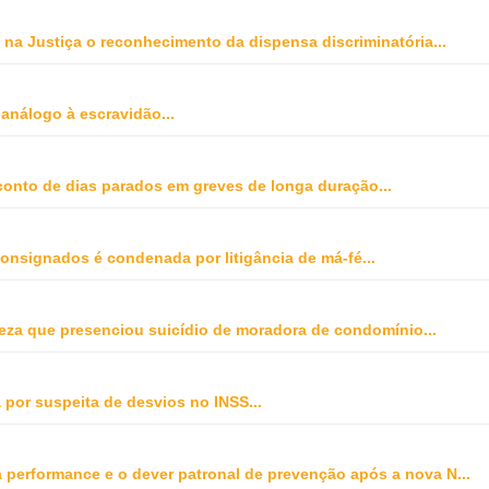
na Justiça o reconhecimento da dispensa discriminatória
...
 análogo à escravidão
...
onto de dias parados em greves de longa duração
...
onsignados é condenada por litigância de má-fé
...
peza que presenciou suicídio de moradora de condomínio
...
 por suspeita de desvios no INSS
...
ta performance e o dever patronal de prevenção após a nova N
...