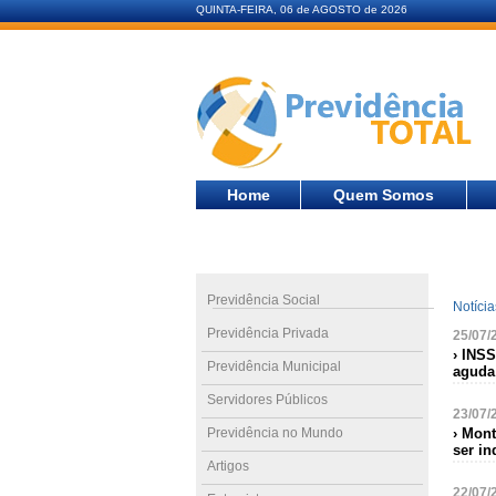
QUINTA-FEIRA, 06 de AGOSTO de 2026
Home
Quem Somos
Previdência Social
Notíci
Previdência Privada
25/07/
› INSS
Previdência Municipal
aguda
Servidores Públicos
23/07/
Previdência no Mundo
› Mont
ser i
Artigos
22/07/