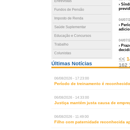
Entrevistas
› Sínd
previd
Fundos de Pensão
Imposto de Renda
04/07/
› Per
Saúde Suplementar
adicio
Educação e Concursos
04/07/
Trabalho
› Praz
decidi
Colunistas
<<
1
Últimas Notícias
162
06/08/2026 - 17:23:00
Período de treinamento é reconhecid
06/08/2026 - 14:33:00
Justiça mantém justa causa de empre
06/08/2026 - 11:49:00
Filho com paternidade reconhecida ap