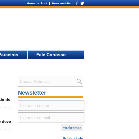
Anuncie Aqui
| Área restrita |
Parceiros
Fale Conosco
Newsletter
dinite
e deve
Publicidade