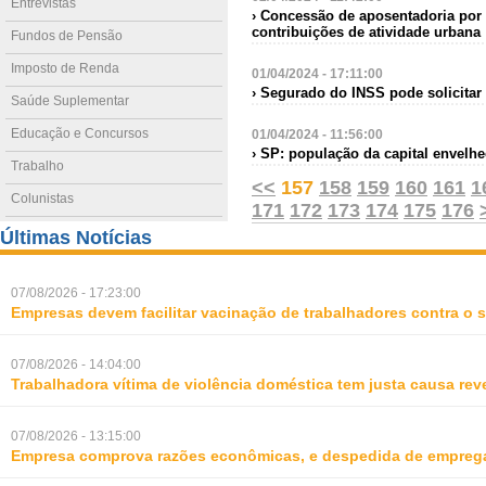
Entrevistas
› Concessão de aposentadoria por
contribuições de atividade urbana
Fundos de Pensão
Imposto de Renda
01/04/2024 - 17:11:00
› Segurado do INSS pode solicitar
Saúde Suplementar
Educação e Concursos
01/04/2024 - 11:56:00
› SP: população da capital envelhe
Trabalho
<<
157
158
159
160
161
1
Colunistas
171
172
173
174
175
176
Últimas Notícias
07/08/2026 - 17:23:00
Empresas devem facilitar vacinação de trabalhadores contra o
07/08/2026 - 14:04:00
Trabalhadora vítima de violência doméstica tem justa causa rev
07/08/2026 - 13:15:00
Empresa comprova razões econômicas, e despedida de empreg