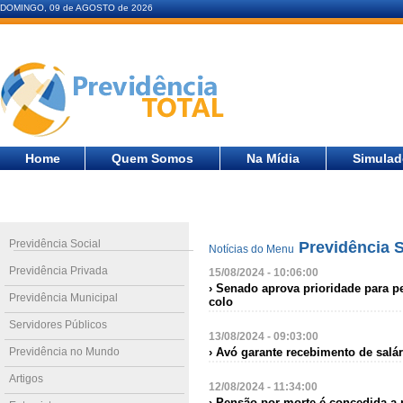
DOMINGO, 09 de AGOSTO de 2026
Home
Quem Somos
Na Mídia
Simulad
Previdência Social
Previdência S
Notícias do Menu
Previdência Privada
15/08/2024 - 10:06:00
› Senado aprova prioridade para 
Previdência Municipal
colo
Servidores Públicos
13/08/2024 - 09:03:00
Previdência no Mundo
› Avó garante recebimento de salá
Artigos
12/08/2024 - 11:34:00
› Pensão por morte é concedida a