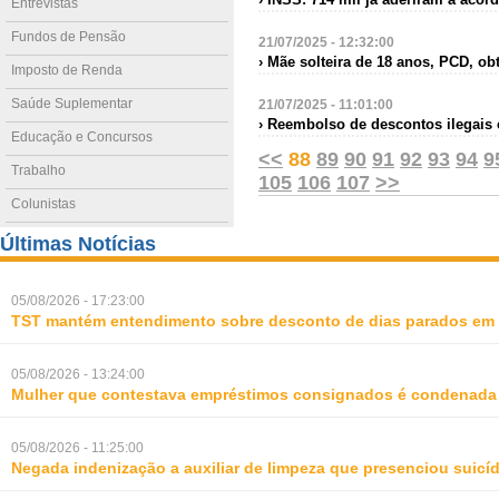
Entrevistas
Fundos de Pensão
21/07/2025 - 12:32:00
› Mãe solteira de 18 anos, PCD, 
Imposto de Renda
Saúde Suplementar
21/07/2025 - 11:01:00
› Reembolso de descontos ilegais 
Educação e Concursos
<<
88
89
90
91
92
93
94
9
Trabalho
105
106
107
>>
Colunistas
Últimas Notícias
05/08/2026 - 17:23:00
TST mantém entendimento sobre desconto de dias parados em 
05/08/2026 - 13:24:00
Mulher que contestava empréstimos consignados é condenada p
05/08/2026 - 11:25:00
Negada indenização a auxiliar de limpeza que presenciou suic