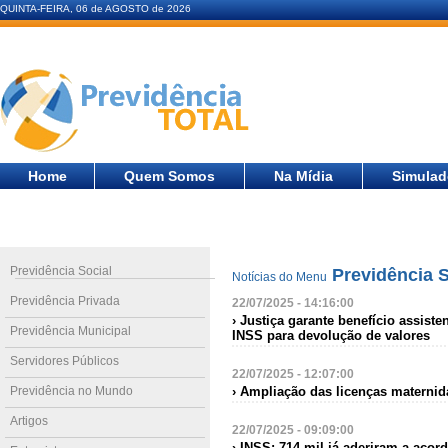
QUINTA-FEIRA, 06 de AGOSTO de 2026
Home
Quem Somos
Na Mídia
Simulad
Previdência Social
Previdência S
Notícias do Menu
Previdência Privada
22/07/2025 - 14:16:00
› Justiça garante benefício assis
Previdência Municipal
INSS para devolução de valores
Servidores Públicos
22/07/2025 - 12:07:00
Previdência no Mundo
› Ampliação das licenças materni
Artigos
22/07/2025 - 09:09:00
› INSS: 714 mil já aderiram a acor