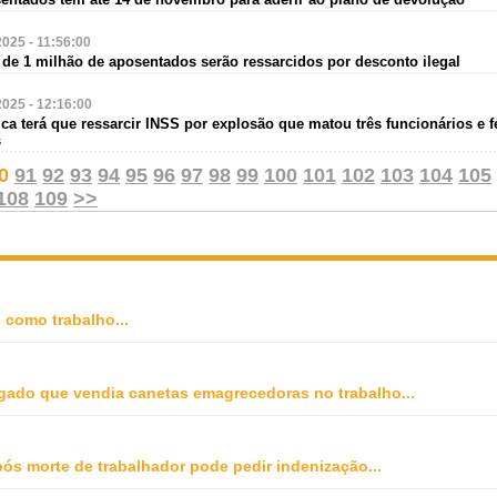
2025 - 11:56:00
 de 1 milhão de aposentados serão ressarcidos por desconto ilegal
2025 - 12:16:00
ica terá que ressarcir INSS por explosão que matou três funcionários e f
s
0
91
92
93
94
95
96
97
98
99
100
101
102
103
104
105
108
109
>>
o como trabalho
...
gado que vendia canetas emagrecedoras no trabalho
...
ós morte de trabalhador pode pedir indenização
...