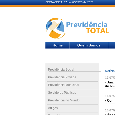
SEXTA-FEIRA, 07 de AGOSTO de 2026
Home
Quem Somos
Previdência Social
Notíci
Previdência Privada
17/07/
› Jui
Previdência Municipal
de 66
Servidores Públicos
16/07/
Previdência no Mundo
› Comi
Artigos
16/07/
› Apo