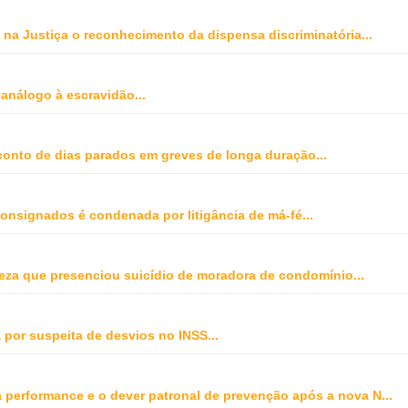
na Justiça o reconhecimento da dispensa discriminatória
...
 análogo à escravidão
...
onto de dias parados em greves de longa duração
...
onsignados é condenada por litigância de má-fé
...
peza que presenciou suicídio de moradora de condomínio
...
 por suspeita de desvios no INSS
...
ta performance e o dever patronal de prevenção após a nova N
...