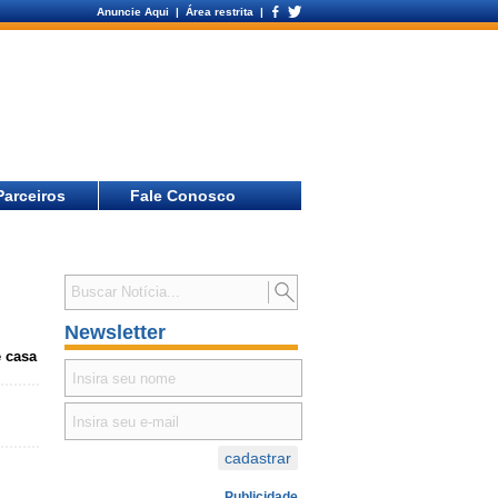
Anuncie Aqui
| Área restrita |
Parceiros
Fale Conosco
Newsletter
e casa
Publicidade