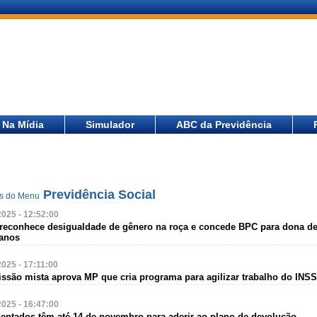
Na Mídia
Simulador
ABC da Previdência
Previdência Social
as do Menu
2025 - 12:52:00
z reconhece desigualdade de gênero na roça e concede BPC para dona d
 anos
2025 - 17:11:00
ssão mista aprova MP que cria programa para agilizar trabalho do INSS
2025 - 16:47:00
sentados têm até 14 de novembro para aderir ao plano de devolução