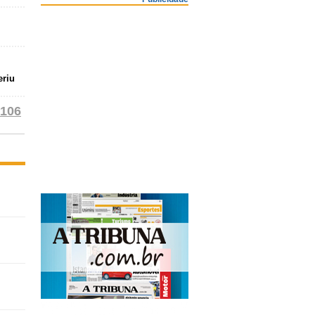
eriu
106