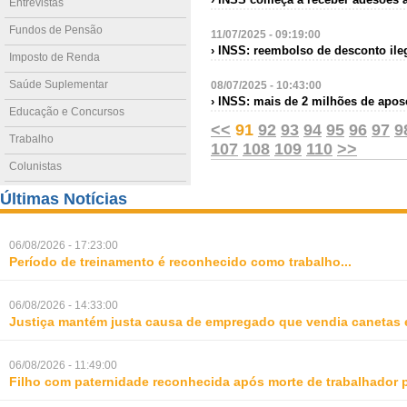
Entrevistas
Fundos de Pensão
11/07/2025 - 09:19:00
› INSS: reembolso de desconto ile
Imposto de Renda
Saúde Suplementar
08/07/2025 - 10:43:00
› INSS: mais de 2 milhões de apos
Educação e Concursos
<<
91
92
93
94
95
96
97
9
Trabalho
107
108
109
110
>>
Colunistas
Últimas Notícias
06/08/2026 - 17:23:00
Período de treinamento é reconhecido como trabalho
...
06/08/2026 - 14:33:00
Justiça mantém justa causa de empregado que vendia canetas 
06/08/2026 - 11:49:00
Filho com paternidade reconhecida após morte de trabalhador 