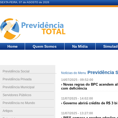
SEXTA-FEIRA, 07 de AGOSTO de 2026
Home
Quem Somos
Na Mídia
Simulad
Previdência Social
Previdência S
Notícias do Menu
Previdência Privada
14/07/2025 - 09:52:00
› Novas regras do BPC acendem ale
Previdência Municipal
com deficiência
Servidores Públicos
11/07/2025 - 14:02:00
Previdência no Mundo
› Governo abrirá crédito de R$ 3 b
Artigos
11/07/2025 - 13:27:00
› INSS começa a receber adesões a 