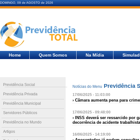
DOMINGO, 09 de AGOSTO de 2026
Home
Quem Somos
Na Mídia
Simulad
Previdência Social
Previdência S
Notícias do Menu
Previdência Privada
17/06/2025 - 11:03:00
› Câmara aumenta pena para crime
Previdência Municipal
17/06/2025 - 09:48:00
Servidores Públicos
› INSS deverá ser ressarcido por
Previdência no Mundo
decorrência de acidente trabalhist
Artigos
16/06/2025 - 14:19:00
› Aposentados já podem consultar 