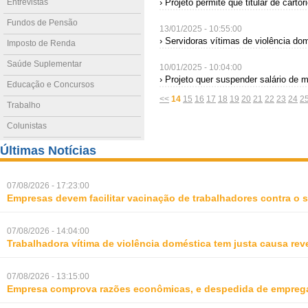
Entrevistas
› Projeto permite que titular de cart
Fundos de Pensão
13/01/2025 - 10:55:00
› Servidoras vítimas de violência do
Imposto de Renda
Saúde Suplementar
10/01/2025 - 10:04:00
› Projeto quer suspender salário de mi
Educação e Concursos
<<
14
15
16
17
18
19
20
21
22
23
24
2
Trabalho
Colunistas
Últimas Notícias
07/08/2026 - 17:23:00
Empresas devem facilitar vacinação de trabalhadores contra o
07/08/2026 - 14:04:00
Trabalhadora vítima de violência doméstica tem justa causa rev
07/08/2026 - 13:15:00
Empresa comprova razões econômicas, e despedida de empreg