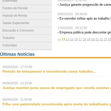
19/03/2025 - 11:45:00
Entrevistas
› Justiça garante progressão de carre
Fundos de Pensão
26/02/2025 - 09:30:00
Imposto de Renda
› Ex-servidor militar apto ao trabal
Saúde Suplementar
17/02/2025 - 09:12:00
Educação e Concursos
› Empresa pública pode descontar g
Trabalho
<<
13
14
15
16
17
18
19
20
21
22
23
2
Colunistas
Últimas Notícias
06/08/2026 - 17:23:00
Período de treinamento é reconhecido como trabalho
...
06/08/2026 - 14:33:00
Justiça mantém justa causa de empregado que vendia canetas 
06/08/2026 - 11:49:00
Filho com paternidade reconhecida após morte de trabalhador 