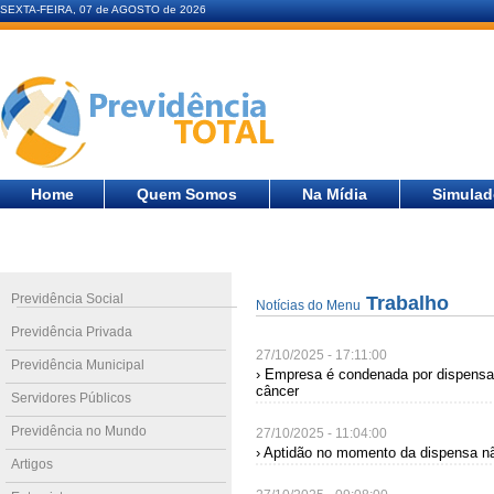
SEXTA-FEIRA, 07 de AGOSTO de 2026
Home
Quem Somos
Na Mídia
Simulad
Previdência Social
Trabalho
Notícias do Menu
Previdência Privada
27/10/2025 - 17:11:00
Previdência Municipal
› Empresa é condenada por dispensa 
câncer
Servidores Públicos
Previdência no Mundo
27/10/2025 - 11:04:00
› Aptidão no momento da dispensa não 
Artigos