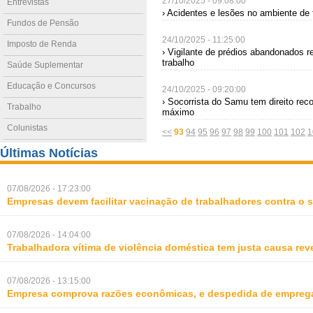
27/10/2025 - 09:08:00
Entrevistas
› Acidentes e lesões no ambiente de
Fundos de Pensão
24/10/2025 - 11:25:00
Imposto de Renda
› Vigilante de prédios abandonados r
trabalho
Saúde Suplementar
Educação e Concursos
24/10/2025 - 09:20:00
› Socorrista do Samu tem direito rec
Trabalho
máximo
Colunistas
<<
93
94
95
96
97
98
99
100
101
102
1
Últimas Notícias
07/08/2026 - 17:23:00
Empresas devem facilitar vacinação de trabalhadores contra o
07/08/2026 - 14:04:00
Trabalhadora vítima de violência doméstica tem justa causa rev
07/08/2026 - 13:15:00
Empresa comprova razões econômicas, e despedida de empreg