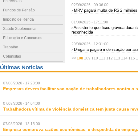
Entrevistas
02/09/2025 - 09:36:00
Fundos de Pensão
› MRV pagará multa de R$ 2 milhões 
Imposto de Renda
01/09/2025 - 17:11:00
› Assistente que ficou grávida duran
Saúde Suplementar
reconhecida
Educação e Concursos
29/08/2025 - 12:31:00
Trabalho
› Drogaria pagará indenização por ass
Colunistas
<<
108
109
110
111
112
113
114
115
1
Últimas Notícias
07/08/2026 - 17:23:00
Empresas devem facilitar vacinação de trabalhadores contra o
07/08/2026 - 14:04:00
Trabalhadora vítima de violência doméstica tem justa causa rev
07/08/2026 - 13:15:00
Empresa comprova razões econômicas, e despedida de empreg