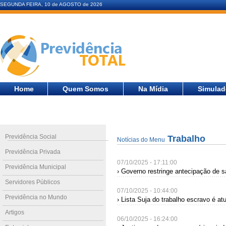
SEGUNDA FEIRA, 10 de AGOSTO de 2026
Home
Quem Somos
Na Mídia
Simulad
Previdência Social
Trabalho
Notícias do Menu
Previdência Privada
07/10/2025 - 17:11:00
Previdência Municipal
› Governo restringe antecipação de 
Servidores Públicos
07/10/2025 - 10:44:00
Previdência no Mundo
› Lista Suja do trabalho escravo é a
Artigos
06/10/2025 - 16:24:00