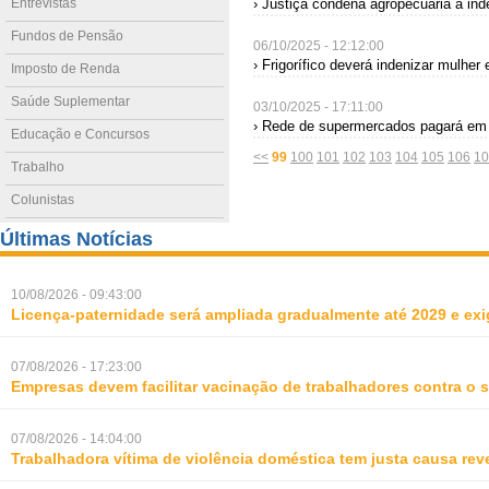
Entrevistas
› Justiça condena agropecuária a inde
Fundos de Pensão
06/10/2025 - 12:12:00
› Frigorífico deverá indenizar mulher
Imposto de Renda
Saúde Suplementar
03/10/2025 - 17:11:00
› Rede de supermercados pagará em d
Educação e Concursos
<<
99
100
101
102
103
104
105
106
10
Trabalho
Colunistas
Últimas Notícias
10/08/2026 - 09:43:00
Licença-paternidade será ampliada gradualmente até 2029 e ex
07/08/2026 - 17:23:00
Empresas devem facilitar vacinação de trabalhadores contra o
07/08/2026 - 14:04:00
Trabalhadora vítima de violência doméstica tem justa causa rev