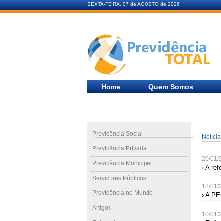
SEXTA-FEIRA, 07 de AGOSTO de 2026
Home
Quem Somos
Previdência Social
Notíci
Previdência Privada
20/01/
Previdência Municipal
› A re
Servidores Públicos
18/01/
Previdência no Mundo
› A PE
Artigos
10/01/