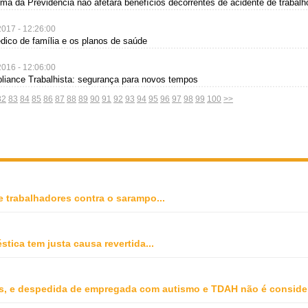
rma da Previdência não afetará benefícios decorrentes de acidente de trabalh
2017 - 12:26:00
dico de família e os planos de saúde
2016 - 12:06:00
liance Trabalhista: segurança para novos tempos
82
83
84
85
86
87
88
89
90
91
92
93
94
95
96
97
98
99
100
>>
e trabalhadores contra o sarampo
...
stica tem justa causa revertida
...
, e despedida de empregada com autismo e TDAH não é conside