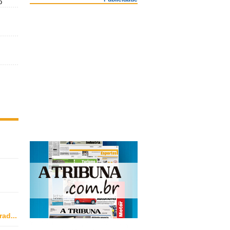
o
rad
...