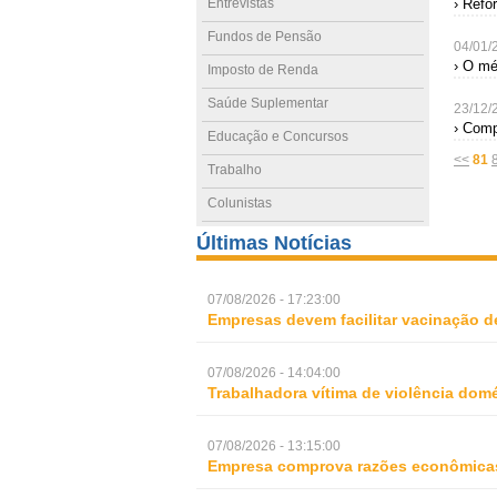
Entrevistas
› Refo
Fundos de Pensão
04/01/
› O mé
Imposto de Renda
Saúde Suplementar
23/12/
› Comp
Educação e Concursos
<<
81
Trabalho
Colunistas
Últimas Notícias
07/08/2026 - 17:23:00
Empresas devem facilitar vacinação d
07/08/2026 - 14:04:00
Trabalhadora vítima de violência domé
07/08/2026 - 13:15:00
Empresa comprova razões econômicas