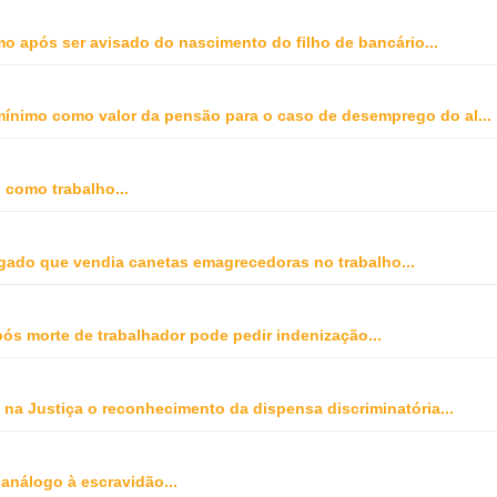
o após ser avisado do nascimento do filho de bancário
...
o mínimo como valor da pensão para o caso de desemprego do al
...
o como trabalho
...
gado que vendia canetas emagrecedoras no trabalho
...
ós morte de trabalhador pode pedir indenização
...
na Justiça o reconhecimento da dispensa discriminatória
...
 análogo à escravidão
...