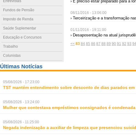
Entrevistas
› É preciso estar preparado para a l
Fundos de Pensão
08/11/2016 - 13:06:00
› Terceirização e a transformação nas
Imposto de Renda
Saúde Suplementar
01/11/2016 - 19:11:00
› Desaposentação na atual jurisprud
Educação e Concursos
<<
83
84
85
86
87
88
89
90
91
92
93
9
Trabalho
Colunistas
Últimas Notícias
05/08/2026 - 17:23:00
TST mantém entendimento sobre desconto de dias parados em 
05/08/2026 - 13:24:00
Mulher que contestava empréstimos consignados é condenada p
05/08/2026 - 11:25:00
Negada indenização a auxiliar de limpeza que presenciou suic