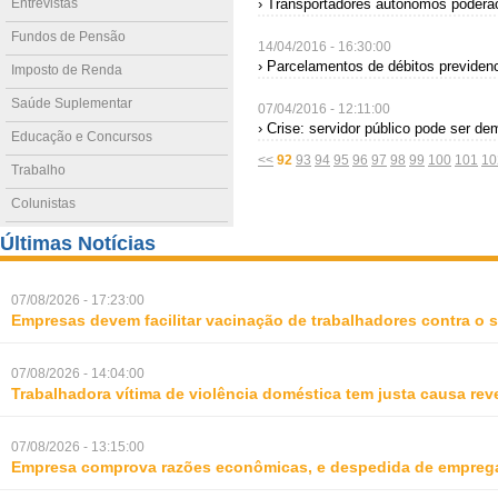
Entrevistas
› Transportadores autônomos poderão
Fundos de Pensão
14/04/2016 - 16:30:00
› Parcelamentos de débitos previden
Imposto de Renda
Saúde Suplementar
07/04/2016 - 12:11:00
› Crise: servidor público pode ser de
Educação e Concursos
<<
92
93
94
95
96
97
98
99
100
101
10
Trabalho
Colunistas
Últimas Notícias
07/08/2026 - 17:23:00
Empresas devem facilitar vacinação de trabalhadores contra o
07/08/2026 - 14:04:00
Trabalhadora vítima de violência doméstica tem justa causa rev
07/08/2026 - 13:15:00
Empresa comprova razões econômicas, e despedida de empreg