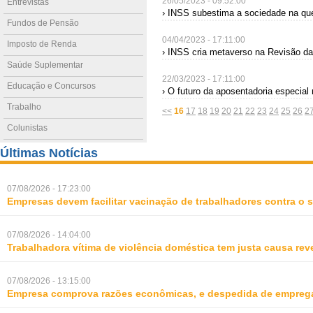
26/05/2023 - 09:52:00
Entrevistas
› INSS subestima a sociedade na qu
Fundos de Pensão
04/04/2023 - 17:11:00
Imposto de Renda
› INSS cria metaverso na Revisão da 
Saúde Suplementar
22/03/2023 - 17:11:00
Educação e Concursos
› O futuro da aposentadoria especial 
Trabalho
<<
16
17
18
19
20
21
22
23
24
25
26
2
Colunistas
Últimas Notícias
07/08/2026 - 17:23:00
Empresas devem facilitar vacinação de trabalhadores contra o
07/08/2026 - 14:04:00
Trabalhadora vítima de violência doméstica tem justa causa rev
07/08/2026 - 13:15:00
Empresa comprova razões econômicas, e despedida de empreg