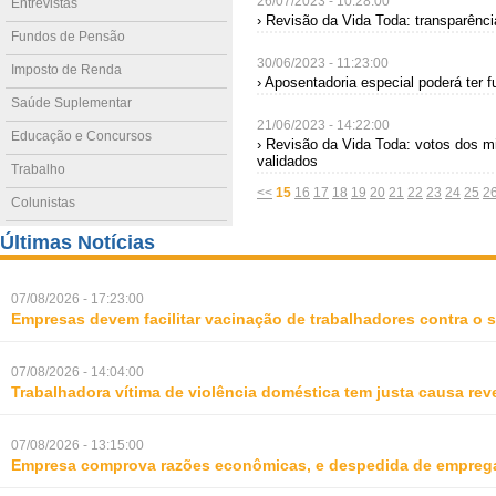
26/07/2023 - 10:28:00
Entrevistas
› Revisão da Vida Toda: transparênc
Fundos de Pensão
30/06/2023 - 11:23:00
Imposto de Renda
› Aposentadoria especial poderá ter 
Saúde Suplementar
21/06/2023 - 14:22:00
Educação e Concursos
› Revisão da Vida Toda: votos dos 
validados
Trabalho
<<
15
16
17
18
19
20
21
22
23
24
25
2
Colunistas
Últimas Notícias
07/08/2026 - 17:23:00
Empresas devem facilitar vacinação de trabalhadores contra o
07/08/2026 - 14:04:00
Trabalhadora vítima de violência doméstica tem justa causa rev
07/08/2026 - 13:15:00
Empresa comprova razões econômicas, e despedida de empreg