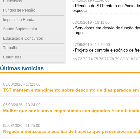
04/10/2019 - 11:48:00
Entrevistas
› Plenário do STF reitera ausência d
Fundos de Pensão
especial
Imposto de Renda
02/10/2019 - 19:11:00
› Servidores em desvio de função de
Saúde Suplementar
cargos
Educação e Concursos
27/09/2019 - 17:20:00
Trabalho
› Projeto de controle eletrônico de 
Colunistas
<<
72
73
74
75
76
77
78
79
80
81
82
8
Últimas Notícias
05/08/2026 - 17:23:00
TST mantém entendimento sobre desconto de dias parados em 
05/08/2026 - 13:24:00
Mulher que contestava empréstimos consignados é condenada p
05/08/2026 - 11:25:00
Negada indenização a auxiliar de limpeza que presenciou suic