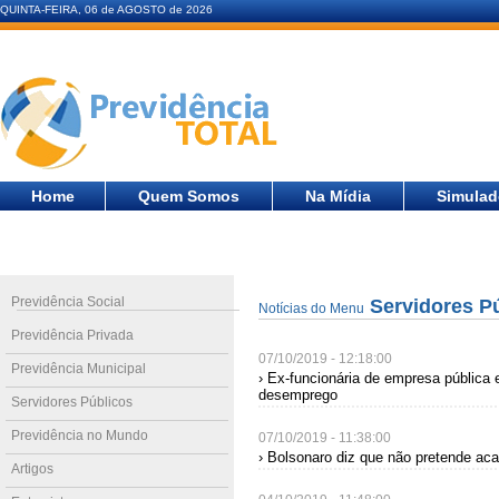
QUINTA-FEIRA, 06 de AGOSTO de 2026
Home
Quem Somos
Na Mídia
Simulad
Previdência Social
Servidores P
Notícias do Menu
Previdência Privada
07/10/2019 - 12:18:00
Previdência Municipal
› Ex-funcionária de empresa pública e
desemprego
Servidores Públicos
Previdência no Mundo
07/10/2019 - 11:38:00
› Bolsonaro diz que não pretende aca
Artigos