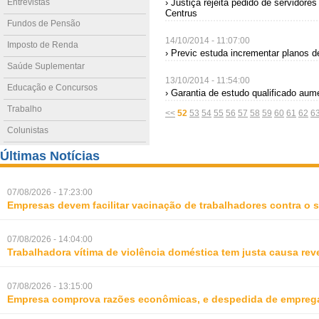
Entrevistas
› Justiça rejeita pedido de servidore
Centrus
Fundos de Pensão
14/10/2014 - 11:07:00
Imposto de Renda
› Previc estuda incrementar planos 
Saúde Suplementar
13/10/2014 - 11:54:00
Educação e Concursos
› Garantia de estudo qualificado aume
Trabalho
<<
52
53
54
55
56
57
58
59
60
61
62
6
Colunistas
Últimas Notícias
07/08/2026 - 17:23:00
Empresas devem facilitar vacinação de trabalhadores contra o
07/08/2026 - 14:04:00
Trabalhadora vítima de violência doméstica tem justa causa rev
07/08/2026 - 13:15:00
Empresa comprova razões econômicas, e despedida de empreg