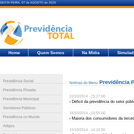
SEXTA-FEIRA, 07 de AGOSTO de 2026
Home
Quem Somos
Na Mídia
Simulad
Previdência Social
Previdência P
Notícias do Menu
Previdência Privada
22/10/2014 - 15:27:00
Previdência Municipal
› Déficit da previdência do setor púb
Servidores Públicos
16/10/2014 - 10:55:00
Previdência no Mundo
› Maioria dos consumidores da tercei
Artigos
15/10/2014 - 14:10:00