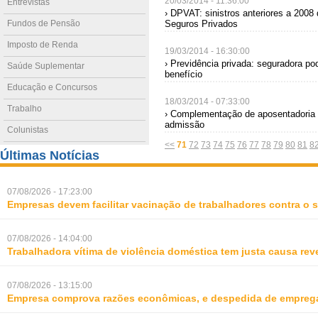
20/03/2014 - 11:36:00
Entrevistas
› DPVAT: sinistros anteriores a 2008
Fundos de Pensão
Seguros Privados
Imposto de Renda
19/03/2014 - 16:30:00
› Previdência privada: seguradora pod
Saúde Suplementar
benefício
Educação e Concursos
18/03/2014 - 07:33:00
Trabalho
› Complementação de aposentadoria 
admissão
Colunistas
<<
71
72
73
74
75
76
77
78
79
80
81
8
Últimas Notícias
07/08/2026 - 17:23:00
Empresas devem facilitar vacinação de trabalhadores contra o
07/08/2026 - 14:04:00
Trabalhadora vítima de violência doméstica tem justa causa rev
07/08/2026 - 13:15:00
Empresa comprova razões econômicas, e despedida de empreg