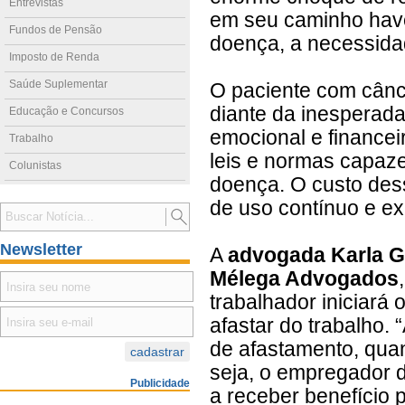
Entrevistas
em seu caminho haver
Fundos de Pensão
doença, a necessidad
Imposto de Renda
Saúde Suplementar
O paciente com cânc
diante da inesperada
Educação e Concursos
emocional e financei
Trabalho
leis e normas capaze
Colunistas
doença. O custo des
de uso contínuo e e
Newsletter
A
advogada Karla Gu
Mélega Advogados
trabalhador iniciará
afastar do trabalho.
de afastamento, qua
seja, o empregador 
Publicidade
a receber benefício p