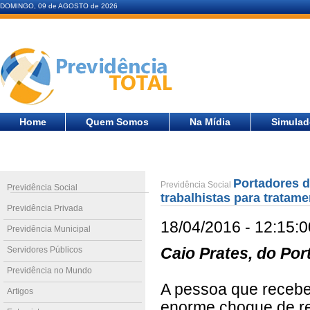
DOMINGO, 09 de AGOSTO de 2026
Home
Quem Somos
Na Mídia
Simulad
Portadores d
Previdência Social
Previdência Social
trabalhistas para tratam
Previdência Privada
18/04/2016 - 12:15:0
Previdência Municipal
Servidores Públicos
Caio Prates, do Por
Previdência no Mundo
A pessoa que recebe
Artigos
enorme choque de rea