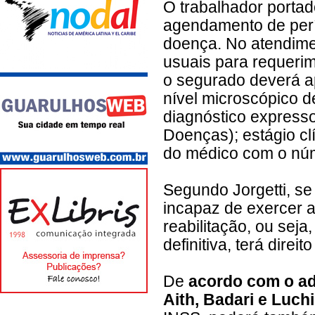
O trabalhador portado
agendamento de perí
doença. No atendime
usuais para requerim
o segurado deverá ap
nível microscópico 
diagnóstico expresso
Doenças); estágio cl
do médico com o nú
Segundo Jorgetti, se
incapaz de exercer as
reabilitação, ou seja
definitiva, terá direi
De
acordo com o ad
Aith, Badari e Luc