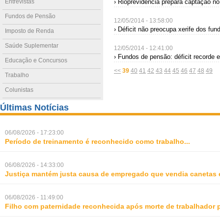
Entrevistas
› Rioprevidência prepara captação no 
Fundos de Pensão
12/05/2014 - 13:58:00
› Déficit não preocupa xerife dos fu
Imposto de Renda
Saúde Suplementar
12/05/2014 - 12:41:00
› Fundos de pensão: déficit recorde e
Educação e Concursos
<<
39
40
41
42
43
44
45
46
47
48
49
Trabalho
Colunistas
Últimas Notícias
06/08/2026 - 17:23:00
Período de treinamento é reconhecido como trabalho
...
06/08/2026 - 14:33:00
Justiça mantém justa causa de empregado que vendia canetas 
06/08/2026 - 11:49:00
Filho com paternidade reconhecida após morte de trabalhador 