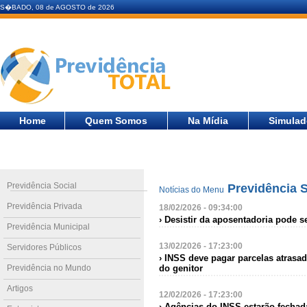
S�BADO, 08 de AGOSTO de 2026
Home
Quem Somos
Na Mídia
Simulad
Previdência Social
Previdência S
Notícias do Menu
Previdência Privada
18/02/2026 - 09:34:00
› Desistir da aposentadoria pode 
Previdência Municipal
13/02/2026 - 17:23:00
Servidores Públicos
› INSS deve pagar parcelas atras
Previdência no Mundo
do genitor
Artigos
12/02/2026 - 17:23:00
› Agências do INSS estarão fechad