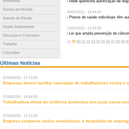
Entrevistas
› Rede questiona autorização de rea
Fundos de Pensão
26/05/2022 - 18:44:00
› Planos de saúde individuais têm au
Imposto de Renda
Saúde Suplementar
12/05/2022 - 13:34:00
› Lei que amplia prevenção de cânc
Educação e Concursos
<<
29
30
31
32
33
34
35
36
37
38
39
4
Trabalho
Colunistas
Últimas Notícias
07/08/2026 - 17:23:00
Empresas devem facilitar vacinação de trabalhadores contra o
07/08/2026 - 14:04:00
Trabalhadora vítima de violência doméstica tem justa causa rev
07/08/2026 - 13:15:00
Empresa comprova razões econômicas, e despedida de empreg