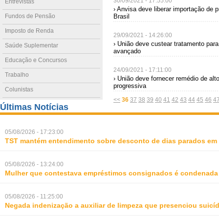
30/09/2021 - 17:55:00
Entrevistas
› Anvisa deve liberar importação de 
Fundos de Pensão
Brasil
Imposto de Renda
29/09/2021 - 14:26:00
› União deve custear tratamento par
Saúde Suplementar
avançado
Educação e Concursos
24/09/2021 - 17:11:00
Trabalho
› União deve fornecer remédio de alt
progressiva
Colunistas
<<
36
37
38
39
40
41
42
43
44
45
46
4
Últimas Notícias
05/08/2026 - 17:23:00
TST mantém entendimento sobre desconto de dias parados em 
05/08/2026 - 13:24:00
Mulher que contestava empréstimos consignados é condenada p
05/08/2026 - 11:25:00
Negada indenização a auxiliar de limpeza que presenciou suic