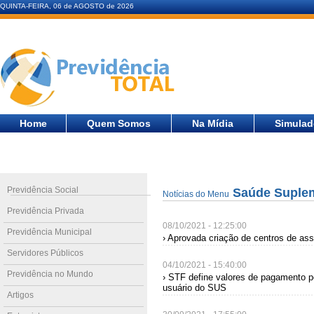
QUINTA-FEIRA, 06 de AGOSTO de 2026
Home
Quem Somos
Na Mídia
Simulad
Previdência Social
Saúde Suple
Notícias do Menu
Previdência Privada
08/10/2021 - 12:25:00
Previdência Municipal
› Aprovada criação de centros de assi
Servidores Públicos
04/10/2021 - 15:40:00
Previdência no Mundo
› STF define valores de pagamento po
usuário do SUS
Artigos