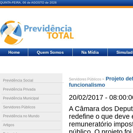
QUINTA-FEIRA, 06 de AGOSTO de 2026
Home
Quem Somos
Na Mídia
Simulad
Projeto de
Servidores Públicos >
Previdência Social
funcionalismo
Previdência Privada
20/02/2017 - 08:00:0
Previdência Municipal
Servidores Públicos
A Câmara dos Deputa
redefine o que deve 
Previdência no Mundo
remuneratório impost
Artigos
público. O projeto f