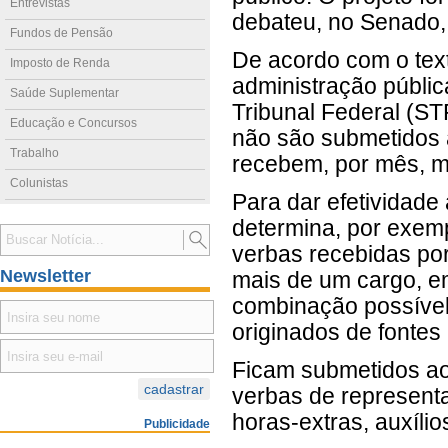
Entrevistas
debateu, no Senado,
Fundos de Pensão
De acordo com o texto
Imposto de Renda
administração públic
Saúde Suplementar
Tribunal Federal (ST
Educação e Concursos
não são submetidos à
Trabalho
recebem, por mês, ma
Colunistas
Para dar efetividade 
determina, por exemp
verbas recebidas po
Newsletter
mais de um cargo, e
combinação possível
originados de fontes
Ficam submetidos ao 
verbas de representa
horas-extras, auxílio
Publicidade