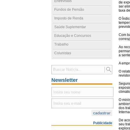
Entrevistas
de expo
ser el
Fundos de Pensão
taxa d
Imposto de Renda
O Índi
tempera
previst
Saúde Suplementar
Com ba
Educação e Concursos
corres
Trabalho
Ao rec
perman
Colunistas
a sent
A empre
O rela
revisto
Newsletter
Segund
exposi
climáti
O mini
ambient
dos tra
Interna
De aco
Publicidade
seu tra
explor