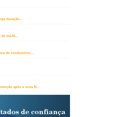
nga duração
...
 de má-fé
...
dora de condomínio
...
revenção após a nova N
...