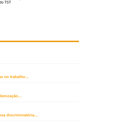
 do TST
s no trabalho
...
ndenização
...
sa discriminatória
...