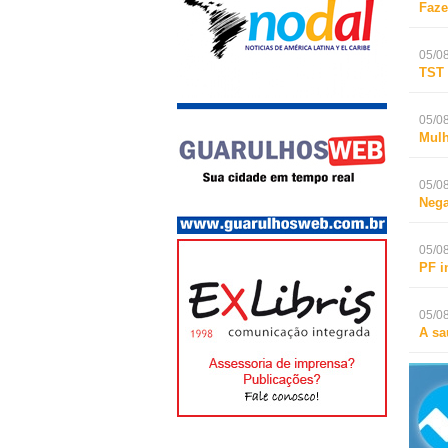
Faze
05/08
TST 
05/08
Mulh
05/08
Nega
05/08
PF i
05/08
A sa