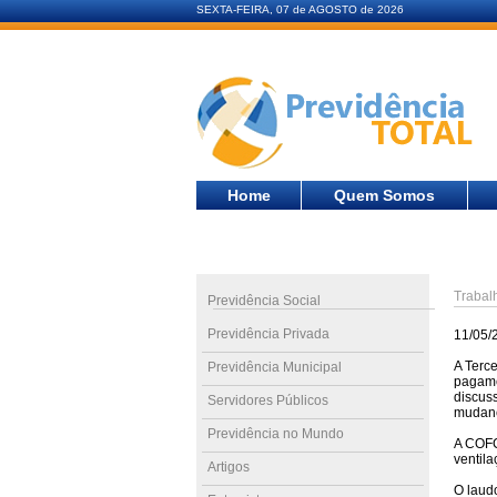
SEXTA-FEIRA, 07 de AGOSTO de 2026
Home
Quem Somos
Trabal
Previdência Social
Previdência Privada
11/05/
A Terc
Previdência Municipal
pagame
discus
Servidores Públicos
mudanç
Previdência no Mundo
A COFC
ventil
Artigos
O laudo