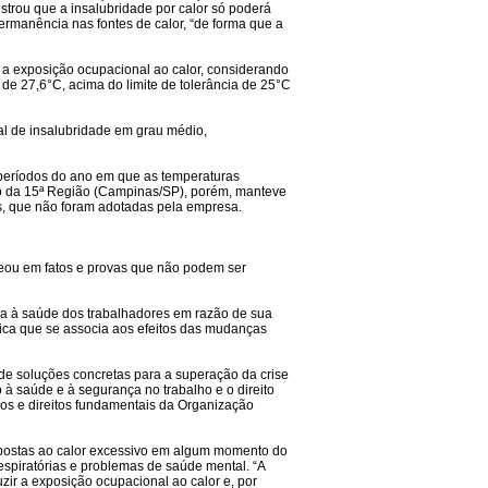
istrou que a insalubridade por calor só poderá
rmanência nas fontes de calor, “de forma que a
 a exposição ocupacional ao calor, considerando
 de 27,6°C, acima do limite de tolerância de 25°C
l de insalubridade em grau médio,
 períodos do ano em que as temperaturas
ho da 15ª Região (Campinas/SP), porém, manteve
as, que não foram adotadas pela empresa.
aseou em fatos e provas que não podem ser
ra à saúde dos trabalhadores em razão de sua
tica que se associa aos efeitos das mudanças
e soluções concretas para a superação da crise
 à saúde e à segurança no trabalho e o direito
pios e direitos fundamentais da Organização
postas ao calor excessivo em algum momento do
espiratórias e problemas de saúde mental. “A
ir a exposição ocupacional ao calor e, por