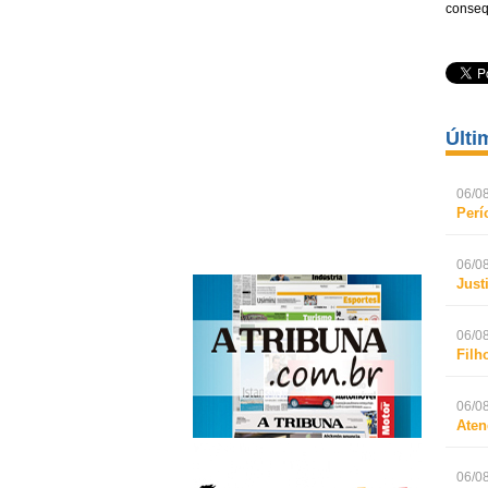
conseq
Últi
06/08
Perí
06/08
Just
06/08
Filh
06/08
Aten
06/08