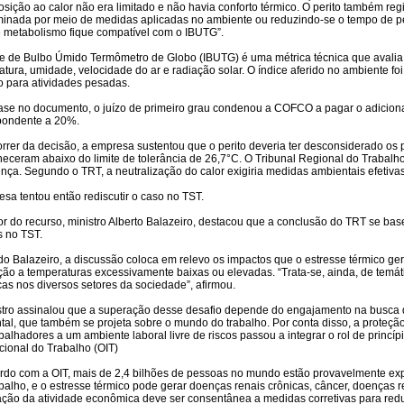
sição ao calor não era limitado e não havia conforto térmico. O perito também reg
iminada por meio de medidas aplicadas no ambiente ou reduzindo-se o tempo de pe
e metabolismo fique compatível com o IBUTG”.
ce de Bulbo Úmido Termômetro de Globo (IBUTG) é uma métrica técnica que avalia
tura, umidade, velocidade do ar e radiação solar. O índice aferido no ambiente foi
o para atividades pesadas.
se no documento, o juízo de primeiro grau condenou a COFCO a pagar o adiciona
pondente a 20%.
orrer da decisão, a empresa sustentou que o perito deveria ter desconsiderado os
eceram abaixo do limite de tolerância de 26,7°C. O Tribunal Regional do Trabal
ença. Segundo o TRT, a neutralização do calor exigiria medidas ambientais efetiv
sa tentou então rediscutir o caso no TST.
tor do recurso, ministro Alberto Balazeiro, destacou que a conclusão do TRT se b
s no TST.
o Balazeiro, a discussão coloca em relevo os impactos que o estresse térmico ge
ção a temperaturas excessivamente baixas ou elevadas. “Trata-se, ainda, de temá
cas nos diversos setores da sociedade”, afirmou.
stro assinalou que a superação desse desafio depende do engajamento na busca d
al, que também se projeta sobre o mundo do trabalho. Por conta disso, a proteção
balhadores a um ambiente laboral livre de riscos passou a integrar o rol de princí
cional do Trabalho (OIT)
rdo com a OIT, mais de 2,4 bilhões de pessoas no mundo estão provavelmente ex
balho, e o estresse térmico pode gerar doenças renais crônicas, câncer, doenças r
ação da atividade econômica deve ser consentânea a medidas corretivas para reduz