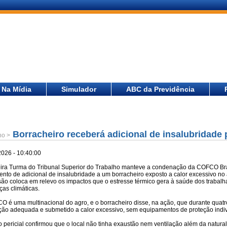
Na Mídia
Simulador
ABC da Previdência
Borracheiro receberá adicional de insalubridade 
ho >
2026 - 10:40:00
eira Turma do Tribunal Superior do Trabalho manteve a condenação da COFCO Bras
nto de adicional de insalubridade a um borracheiro exposto a calor excessivo no
são coloca em relevo os impactos que o estresse térmico gera à saúde dos trabalh
as climáticas.
O é uma multinacional do agro, e o borracheiro disse, na ação, que durante quat
ação adequada e submetido a calor excessivo, sem equipamentos de proteção indi
 pericial confirmou que o local não tinha exaustão nem ventilação além da natura