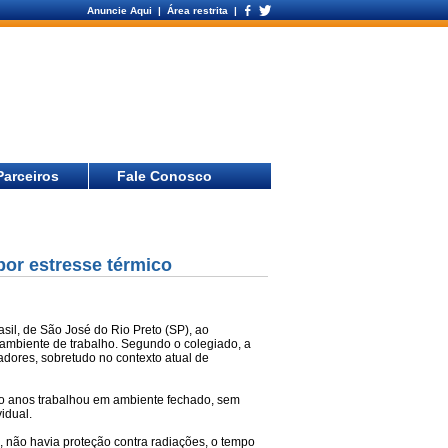
Anuncie Aqui
| Área restrita |
Parceiros
Fale Conosco
por estresse térmico
il, de São José do Rio Preto (SP), ao
 ambiente de trabalho. Segundo o colegiado, a
adores, sobretudo no contexto atual de
ro anos trabalhou em ambiente fechado, sem
vidual.
l, não havia proteção contra radiações, o tempo