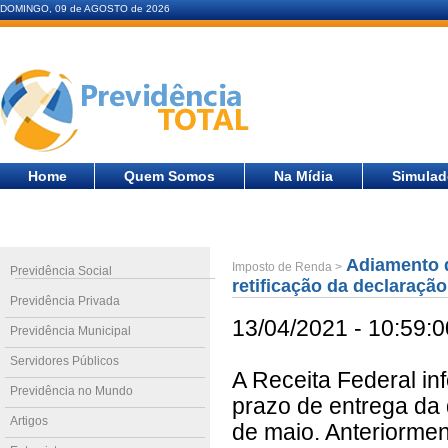
DOMINGO, 09 de AGOSTO de 2026
Home
Quem Somos
Na Mídia
Simulad
Adiamento d
Imposto de Renda >
Previdência Social
retificação da declaração
Previdência Privada
13/04/2021 - 10:59:0
Previdência Municipal
Servidores Públicos
A Receita Federal in
Previdência no Mundo
prazo de entrega da
Artigos
de maio. Anteriorment