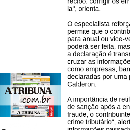
recibo, corrigir os e
la", orienta.
O especialista reforç
permite que o contri
para anual ou vice-v
poderá ser feita, ma
a declaração é trans
cruzar as informaçõe
como empresas, banc
declaradas por uma p
Calderon.
A importância de reti
de sanção após a en
fraude, o contribuin
crime tributário", al
informações passadas