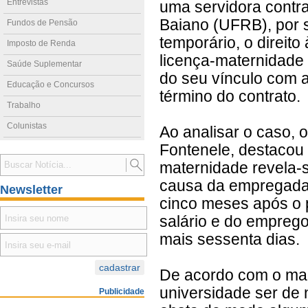
Entrevistas
uma servidora contr
Baiano (UFRB), por s
Fundos de Pensão
temporário, o direito
Imposto de Renda
licença-maternidade
Saúde Suplementar
do seu vínculo com 
Educação e Concursos
término do contrato.
Trabalho
Colunistas
Ao analisar o caso, o
Fontenele, destacou 
maternidade revela-
causa da empregada 
Newsletter
cinco meses após o p
salário e do emprego
mais sessenta dias.
De acordo com o magi
universidade ser de 
Publicidade