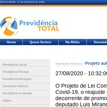
SEXTA-FEIRA, 07 de AGOSTO de 2026
Home
Quem Somos
Na Mídia
Simulad
Projeto au
Servidores Públicos >
Previdência Social
Previdência Privada
27/08/2020 - 10:32:0
Previdência Municipal
O Projeto de Lei Co
Servidores Públicos
Covid-19, o reajuste 
Previdência no Mundo
decorrente de promoç
Artigos
deputado Luis Miran