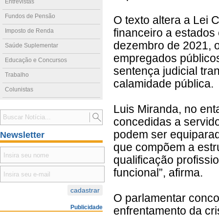
Entrevistas
Fundos de Pensão
O texto altera a Lei
financeiro a estados
Imposto de Renda
dezembro de 2021, o
Saúde Suplementar
empregados públicos 
Educação e Concursos
sentença judicial tra
Trabalho
calamidade pública.
Colunistas
Luis Miranda, no en
concedidas a servido
podem ser equiparad
Newsletter
que compõem a estru
qualificação profiss
funcional”, afirma.
O parlamentar conco
Publicidade
enfrentamento da cr