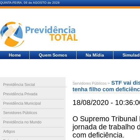
QUINTA-FEIRA, 06 de AGOSTO de 2026
Home
Quem Somos
Na Mídia
Simulad
STF vai dis
Servidores Públicos >
Previdência Social
tenha filho com deficiênc
Previdência Privada
18/08/2020 - 10:36:0
Previdência Municipal
Servidores Públicos
O Supremo Tribunal F
Previdência no Mundo
jornada de trabalho 
Artigos
com deficiência.