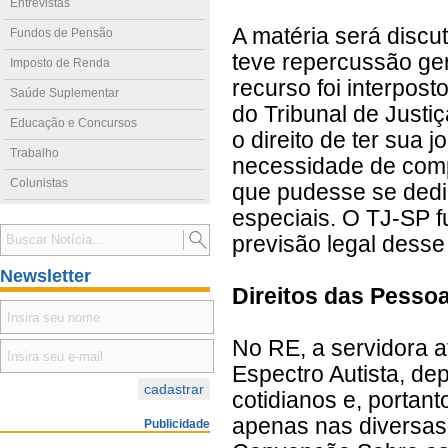
Entrevistas
A matéria será discu
Fundos de Pensão
teve repercussão ger
Imposto de Renda
recurso foi interpos
Saúde Suplementar
do Tribunal de Justi
Educação e Concursos
o direito de ter sua
Trabalho
necessidade de comp
Colunistas
que pudesse se dedi
especiais. O TJ-SP 
previsão legal desse 
Newsletter
Direitos das Pesso
No RE, a servidora a
Espectro Autista, d
cotidianos e, portan
apenas nas diversas 
Publicidade