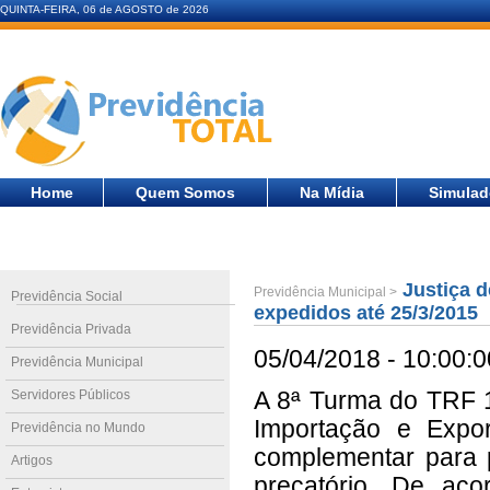
QUINTA-FEIRA, 06 de AGOSTO de 2026
Home
Quem Somos
Na Mídia
Simulad
Justiça d
Previdência Municipal >
Previdência Social
expedidos até 25/3/2015
Previdência Privada
05/04/2018 - 10:00:0
Previdência Municipal
Servidores Públicos
A 8ª Turma do TRF 1
Importação e Expor
Previdência no Mundo
complementar para 
Artigos
precatório. De ac