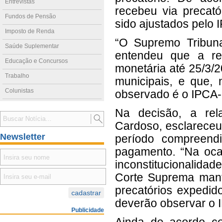
Entrevistas
recebeu via precató
Fundos de Pensão
sido ajustados pelo 
Imposto de Renda
“O Supremo Tribuna
Saúde Suplementar
entendeu que a re
Educação e Concursos
monetária até 25/3/2
Trabalho
municipais, e que, 
Colunistas
observado é o IPCA-
Na decisão, a rel
Cardoso, esclareceu
Newsletter
período compreendi
pagamento. “Na oca
inconstitucionalida
Corte Suprema mant
precatórios expedido
deverão observar o I
Publicidade