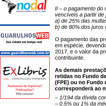
II – o pagamento do 
vencíveis a partir d
a) de 25% das multas
b) de 80% dos juros
O pagamento das pre
em espécie, devendo 
2017, e o valor da p
contribuinte.
As demais prestaçõe
retidas no Fundo de
(FPE) ou no Fundo 
corresponderá ao m
– 1/194 da dívida co
– 0,5% ou 1% da méd