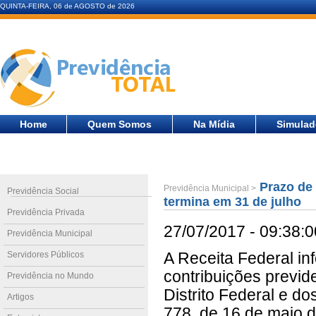
QUINTA-FEIRA, 06 de AGOSTO de 2026
Home
Quem Somos
Na Mídia
Simulad
Prazo de 
Previdência Municipal >
Previdência Social
termina em 31 de julho
Previdência Privada
27/07/2017 - 09:38:0
Previdência Municipal
Servidores Públicos
A Receita Federal i
contribuições previd
Previdência no Mundo
Distrito Federal e do
Artigos
778, de 16 de maio 