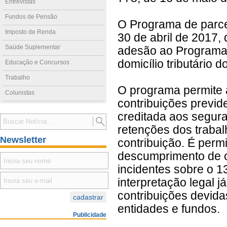
Entrevistas
Fundos de Pensão
O Programa de parce
Imposto de Renda
30 de abril de 2017,
Saúde Suplementar
adesão ao Programa
domicílio tributário d
Educação e Concursos
Trabalho
O programa permite a
Colunistas
contribuições previd
creditada aos segura
retenções dos trabal
Newsletter
contribuição. É perm
descumprimento de o
incidentes sobre o 13
interpretação legal j
contribuições devidas
entidades e fundos.
Publicidade