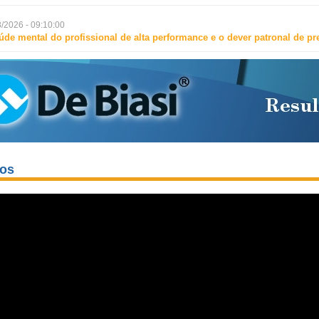
/2026 - 09:10:00
úde mental do profissional de alta performance e o dever patronal de p
eos