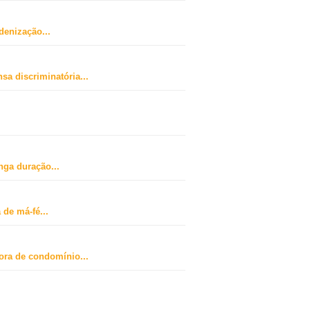
ndenização
...
sa discriminatória
...
nga duração
...
 de má-fé
...
dora de condomínio
...