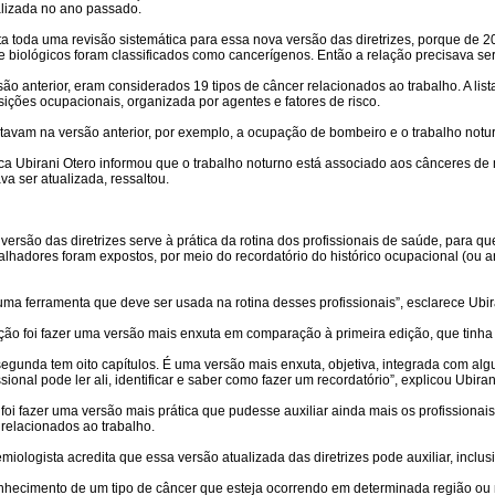
ualizada no ano passado.
ita toda uma revisão sistemática para essa nova versão das diretrizes, porque de 2
 e biológicos foram classificados como cancerígenos. Então a relação precisava ser
ão anterior, eram considerados 19 tipos de câncer relacionados ao trabalho. A li
sições ocupacionais, organizada por agentes e fatores de risco.
tavam na versão anterior, por exemplo, a ocupação de bombeiro e o trabalho notu
a Ubirani Otero informou que o trabalho noturno está associado aos cânceres de mam
va ser atualizada, ressaltou.
versão das diretrizes serve à prática da rotina dos profissionais de saúde, para qu
alhadores foram expostos, por meio do recordatório do histórico ocupacional (ou 
uma ferramenta que deve ser usada na rotina desses profissionais”, esclarece Ubir
nção foi fazer uma versão mais enxuta em comparação à primeira edição, que tinha
egunda tem oito capítulos. É uma versão mais enxuta, objetiva, integrada com alg
ssional pode ler ali, identificar e saber como fazer um recordatório”, explicou Ubira
 foi fazer uma versão mais prática que pudesse auxiliar ainda mais os profissionai
 relacionados ao trabalho.
miologista acredita que essa versão atualizada das diretrizes pode auxiliar, inclu
nhecimento de um tipo de câncer que esteja ocorrendo em determinada região ou 