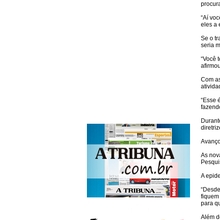
procur
“Aí vo
eles a 
Se o t
seria m
“Você 
afirmou
Com as
ativida
“Esse é
fazend
Durant
diretri
Avanç
As nova
Pesqui
A epid
“Desde
fiquem
para qu
Além do