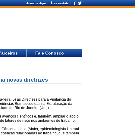
Anuncie Aqui
| Área restrita |
Parceiros
Fale Conosco
ha novas diretrizes
-feira (5) as Diretrizes para a Vigilância do
eriências Bem-sucedidas na Estruturação da
tado do Rio de Janeiro (Uerj).
r avanços científicos e, também, ampliar o apoio
e fatores de risco nos ambientes de trabalho.
 Câncer do Inca (Atatc), epidemiologista Ubirani
de doenças relacionadas ao trabalho, que também