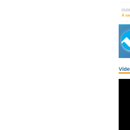
05/08
A sa
Víd