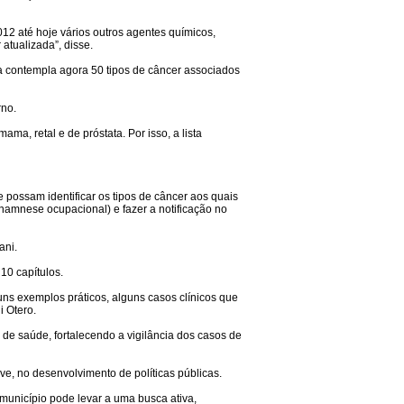
012 até hoje vários outros agentes químicos,
 atualizada”, disse.
sta contempla agora 50 tipos de câncer associados
rno.
a, retal e de próstata. Por isso, a lista
e possam identificar os tipos de câncer aos quais
anamnese ocupacional) e fazer a notificação no
ani.
 10 capítulos.
uns exemplos práticos, alguns casos clínicos que
ni Otero.
s de saúde, fortalecendo a vigilância dos casos de
sive, no desenvolvimento de políticas públicas.
município pode levar a uma busca ativa,