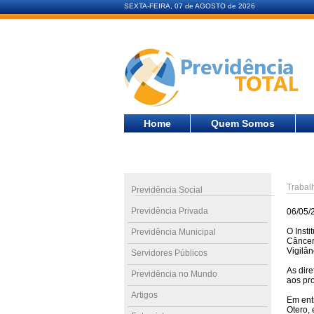
SEXTA-FEIRA, 07 de AGOSTO de 2026
Home
Quem Somos
Trabal
Previdência Social
Previdência Privada
06/05/
O Insti
Previdência Municipal
Câncer
Vigilâ
Servidores Públicos
As dire
Previdência no Mundo
aos pr
Artigos
Em entr
Otero,