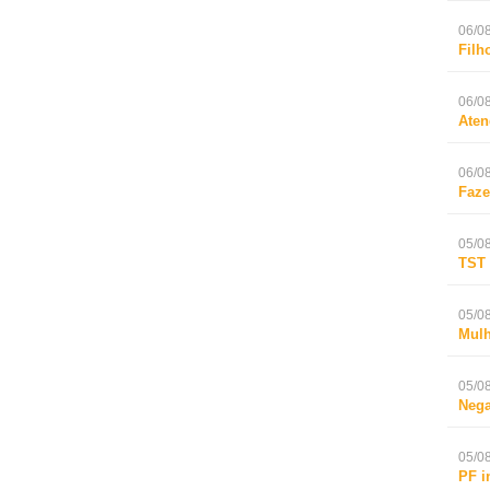
06/08
Filh
06/08
Aten
06/08
Faze
05/08
TST 
05/08
Mulh
05/08
Nega
05/08
PF i