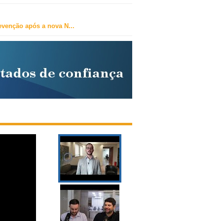
revenção após a nova N
...