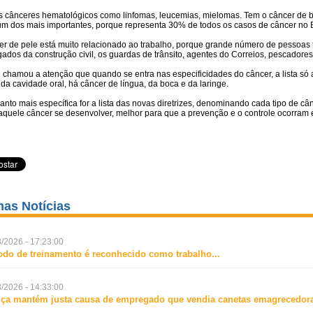
s cânceres hematológicos como linfomas, leucemias, mielomas. Tem o câncer de be
um dos mais importantes, porque representa 30% de todos os casos de câncer no B
er de pele está muito relacionado ao trabalho, porque grande número de pessoas
dos da construção civil, os guardas de trânsito, agentes do Correios, pescadores
i chamou a atenção que quando se entra nas especificidades do câncer, a lista s
da cavidade oral, há câncer de língua, da boca e da laringe.
anto mais específica for a lista das novas diretrizes, denominando cada tipo de c
daquele câncer se desenvolver, melhor para que a prevenção e o controle ocorra
mas Notícias
/2026 - 17:23:00
odo de treinamento é reconhecido como trabalho
...
/2026 - 14:33:00
iça mantém justa causa de empregado que vendia canetas emagrecedora