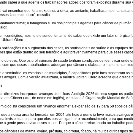
ando saber a que agente os trabalhadores adoecidos foram expostos durante sua v
cê vai encontrar que foram expostos à sílica, ao amianto, trabalharam por tanto
esses fatores de risco”, ressalta.
rabalhador fumar, o tabagismo é um dos principais agentes para câncer de pulmão. 
aior.
tem condições, mesmo ele sendo fumante, de saber que existe um fator sinérgico [u
 Ubirani Otero.
 notificações e o surgimento dos casos, os profissionais de saúde e as equipes de
des que estão dentro do seu território e agir preventivamente para que esses cas
 o objetivo. Que os profissionais de saúde tenham condições de identificar onde e
o com que esses trabalhadores adoeçam por câncer e elaborar e implementar med
e o seminário, os estados e os municípios já capacitados pelo Inca mostraram as 
zes antigas. Com a versão atualizada, a médica Ubirani Otero acredita que o trabalh
os
s diretrizes incorporam avanços científicos. A edição 2026 do Inca segue os parâm
sa em Câncer (Iarc, do nome em inglês), vinculada à Organização Mundial de Sa
emiologista considerou um “avanço enorme” a expansão de 19 para 50 tipos de cân
 que a nossa área foi formada, em 2004, até hoje a gente já teve muitos avanços 
 na invisibilidade, para que eles possam ganhar o reconhecimento, para que medi
e a gente possa evitar esses casos. Porque o câncer relacionado ao trabalho pode
s cânceres de mama, ovário, próstata, colorretal, fígado, há muitos outros tipos d