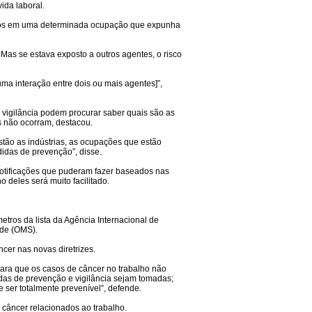
ida laboral.
s anos em uma determinada ocupação que expunha
Mas se estava exposto a outros agentes, o risco
ma interação entre dois ou mais agentes]”,
 vigilância podem procurar saber quais são as
os não ocorram, destacou.
stão as indústrias, as ocupações que estão
idas de prevenção”, disse.
notificações que puderam fazer baseados nas
o deles será muito facilitado.
etros da lista da Agência Internacional de
úde (OMS).
cer nas novas diretrizes.
para que os casos de câncer no trabalho não
das de prevenção e vigilância sejam tomadas;
 ser totalmente prevenível”, defende.
e câncer relacionados ao trabalho.