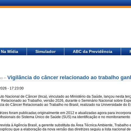
Na Mídia
Simulador
ABC da Previdência
Vigilância do câncer relacionado ao trabalho gan
ho >
2026 - 17:23:00
tuto Nacional de Câncer (Inca), vinculado ao Ministério da Saúde, lançou nesta terça
 Relacionado ao Trabalho, versão 2026, durante o Seminário Nacional sobre Exp
ncia do Câncer Relacionado ao Trabalho no Brasil, realizado na Universidade do Es
trizes foram publicadas originalmente em 2012 e atualizadas agora para incorpora
ofissionais do Sistema Único de Saúde (SUS) na identificação e no monitoramento d
evista à Agência Brasil, a gerente substituta da Área Técnica Ambiente, Trabalho e
 explicou que a elaboração da nova versão das diretrizes seguiu a lista nacional 