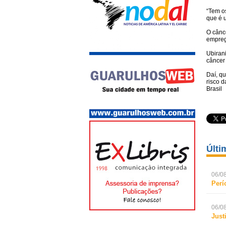
“Tem o
que é 
O cânc
emprega
Ubiran
câncer 
Daí, qu
risco 
Brasil
Últi
06/08
Perí
06/08
Just