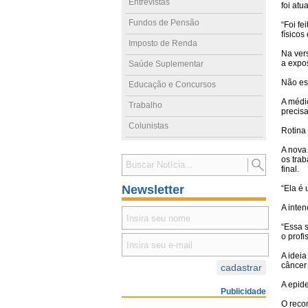
Entrevistas
foi at
Fundos de Pensão
“Foi fe
físicos
Imposto de Renda
Na vers
a expo
Saúde Suplementar
Não es
Educação e Concursos
A médic
Trabalho
precisa
Colunistas
Rotina
A nova 
os trab
final.
Newsletter
“Ela é 
A inte
“Essa s
o profi
A ideia
câncer
A epide
Publicidade
O reco