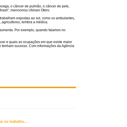
xiga, o câncer de pulmão, o câncer de pele,
rasil”, mencionou Ubirani Otero.
 trabalham expostas ao sol, como os ambulantes,
, agricultores, lembra a médica.
ó aumenta. Por exemplo, quando falamos no
âncer e quais as ocupações em que existe maior
m e tenham sucesso. Com informações da Agência
s no trabalho
...