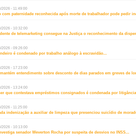
/2026 - 11:49:00
o com paternidade reconhecida após morte de trabalhador pode pedir i
/2026 - 10:32:00
dente de telemarketing consegue na Justiça o reconhecimento da dispen
/2026 - 09:26:00
ndeiro é condenado por trabalho análogo à escravidão
...
/2026 - 17:23:00
mantém entendimento sobre desconto de dias parados em greves de lo
/2026 - 13:24:00
er que contestava empréstimos consignados é condenada por litigância
/2026 - 11:25:00
da indenização a auxiliar de limpeza que presenciou suicídio de mora
/2026 - 10:13:00
nvestiga senador Weverton Rocha por suspeita de desvios no INSS
...