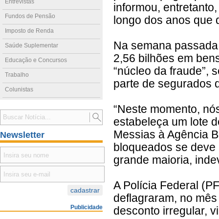
Entrevistas
informou, entretanto
Fundos de Pensão
longo dos anos que d
Imposto de Renda
Na semana passada, 
Saúde Suplementar
2,56 bilhões em bens
Educação e Concursos
“núcleo da fraude”,
Trabalho
parte de segurados 
Colunistas
“Neste momento, nós 
estabeleça um lote d
Messias à Agência Br
Newsletter
bloqueados se deve 
grande maioria, inde
A Polícia Federal (P
deflagraram, no mês
Publicidade
desconto irregular, 