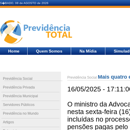
S�BADO, 08 de AGOSTO de 2026
Home
Quem Somos
Na Mídia
Simulad
Mais quatro 
Previdência Social
Previdência Social
Previdência Privada
16/05/2025 - 17:11:0
Previdência Municipal
O ministro da Advoca
Servidores Públicos
nesta sexta-feira (1
Previdência no Mundo
incluídas no process
Artigos
pensões pagas pelo I