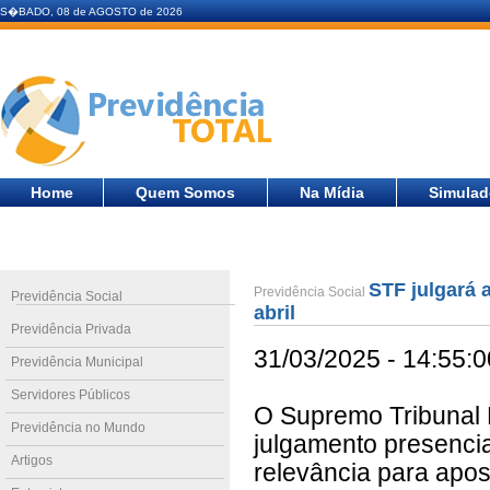
S�BADO, 08 de AGOSTO de 2026
Home
Quem Somos
Na Mídia
Simulad
STF julgará 
Previdência Social
Previdência Social
abril
Previdência Privada
31/03/2025 - 14:55:0
Previdência Municipal
Servidores Públicos
O Supremo Tribunal F
Previdência no Mundo
julgamento presenci
Artigos
relevância para apos