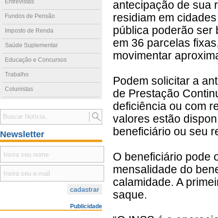
Entrevistas
antecipação de sua r
residiam em cidades
Fundos de Pensão
pública poderão ser 
Imposto de Renda
em 36 parcelas fixas
Saúde Suplementar
movimentar aproxima
Educação e Concursos
Trabalho
Podem solicitar a a
Colunistas
de Prestação Contin
deficiência ou com r
valores estão dispon
beneficiário ou seu r
Newsletter
O beneficiário pode 
mensalidade do benef
calamidade. A prime
saque.
Publicidade