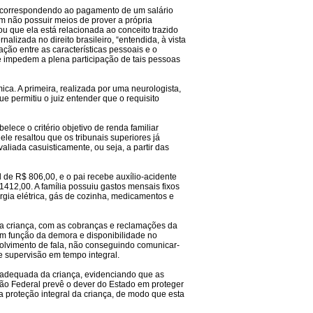
l, correspondendo ao pagamento de um salário
m não possuir meios de prover a própria
ou que ela está relacionada ao conceito trazido
alizada no direito brasileiro, “entendida, à vista
ção entre as características pessoais e o
e impedem a plena participação de tais pessoas
a. A primeira, realizada por uma neurologista,
e permitiu o juiz entender que o requisito
lece o critério objetivo de renda familiar
 ele resaltou que os tribunais superiores já
liada casuisticamente, ou seja, a partir das
l de R$ 806,00, e o pai recebe auxílio-acidente
412,00. A família possuiu gastos mensais fixos
ia elétrica, gás de cozinha, medicamentos e
 da criança, com as cobranças e reclamações da
em função da demora e disponibilidade no
olvimento de fala, não conseguindo comunicar-
e supervisão em tempo integral.
e adequada da criança, evidenciando que as
ição Federal prevê o dever do Estado em proteger
 da proteção integral da criança, de modo que esta