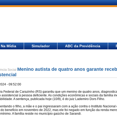
Na Mídia
Simulador
ABC da Previdência
Menino autista de quatro anos garante rece
ência Social
stencial
2024 - 09:52:00
ara Federal de Carazinho (RS) garantiu que um menino de quatro anos, diagnostica
assistencial à pessoa deficiente. As condições econômicas e sociais da família i
bilidade. A sentença, publicada hoje (10/9), é do juiz Lademiro Dors Filho.
entando o filho, a mãe e o pai ingressaram com a ação contra o Instituto Nacional
 do benefício em novembro de 2022, mas ele foi negado em função da renda mensal 
 mínimo. A família reside no município gaúcho de Sarandi.