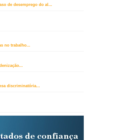
caso de desemprego do al
...
s no trabalho
...
ndenização
...
sa discriminatória
...