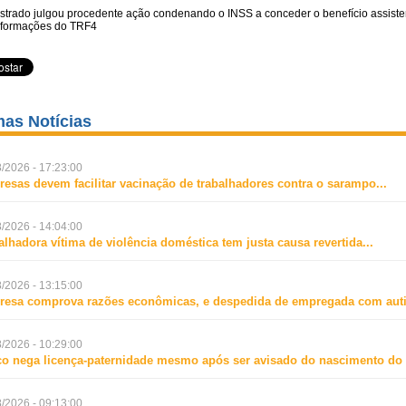
strado julgou procedente ação condenando o INSS a conceder o benefício assisten
formações do TRF4
mas Notícias
/2026 - 17:23:00
esas devem facilitar vacinação de trabalhadores contra o sarampo
...
/2026 - 14:04:00
alhadora vítima de violência doméstica tem justa causa revertida
...
/2026 - 13:15:00
esa comprova razões econômicas, e despedida de empregada com aut
/2026 - 10:29:00
o nega licença-paternidade mesmo após ser avisado do nascimento do f
/2026 - 09:13:00