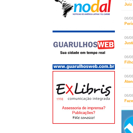
Juiz
06/08
Perí
06/08
Just
06/08
Filh
06/08
Aten
06/08
Faze