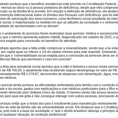
strado pontuou que o benefício assistencial está previsto na Constituição Federa
 mensal ao idoso ou à pessoa portadora de deficiência, desde que eles comprove
ção ou da família tê-la provida. Em relação à definição de deficiência, ele destac
nvenção Internacional sobre os Direitos das Pessoas com Deficiência, que foi intern
amar de valorização dos seres humanos, como fenômeno social resultante da intera
to social, e materializada na medida em que as atitudes da sociedade e o ambient
aldade de oportunidades com as demais”.
e o andamento do processo foram realizadas duas perícias: médica e socioeconômic
u que o menino apresenta autismo infantil, diagnosticado em outubro de 2022, o qu
ncia exigido para concessão do benefício foi atendido.
trado apontou que a falta então comprovar a miserabilidade, sendo que a lei estabe
per capita igual ou inferior a 1/4 do salário-mínimo para este requisito. Entretanto,
am que a “vulnerabilidade social exigida para a concessão da benesse deve ser ava
stâncias fáticas que permeiam o caso em concreto”.
ia feita pela assistente social apontou que a mãe é faxineira e possui renda mensa
or de R$ 706,00, e atualmente esta recebendo seguro-desemprego no valor de R$ 1
oximadamente R$ 2.578,87, decorrentes de despesas com alimentação, água, energ
tas médicas.
o pericial ainda pontuou as dificuldades enfrentadas pela família com a condição
ade e da escola, gastos com medicações e com médicos particulares para o filho 
mento oferecido pelo Sistema Único de Saúde. O menino ainda não possui desenv
ivo pelo qual ele grita e não consegue interagir com outras pessoas, precisando d
 concluiu então que a renda dos pais é insuficiente para manutenção minimament
es de vida da família são de vulnerabilidade social. Ele destacou que a Constitu
ia, pois esta é a base da sociedade, e “que o direito brasileiro alberga o princípio
m qualquer situação, ter proteção preferencial”.