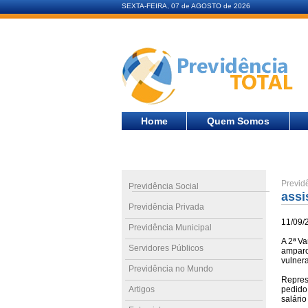
SEXTA-FEIRA, 07 de AGOSTO de 2026
Home
Quem Somos
Previd
Previdência Social
assi
Previdência Privada
11/09/
Previdência Municipal
A 2ª V
Servidores Públicos
amparo 
vulnera
Previdência no Mundo
Repres
Artigos
pedido
salário