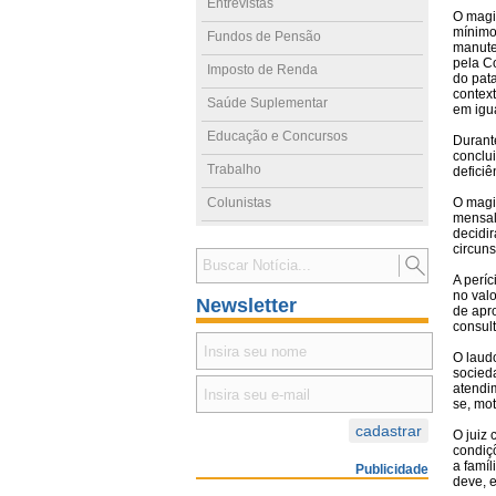
Entrevistas
O magi
mínimo
Fundos de Pensão
manuten
pela Co
Imposto de Renda
do pat
contex
Saúde Suplementar
em igu
Educação e Concursos
Durant
conclui
Trabalho
deficiê
Colunistas
O magis
mensal 
decidir
circun
A períc
no val
Newsletter
de apr
consul
O laud
socied
atendi
se, mot
O juiz
condiçõ
a famíl
Publicidade
deve, e