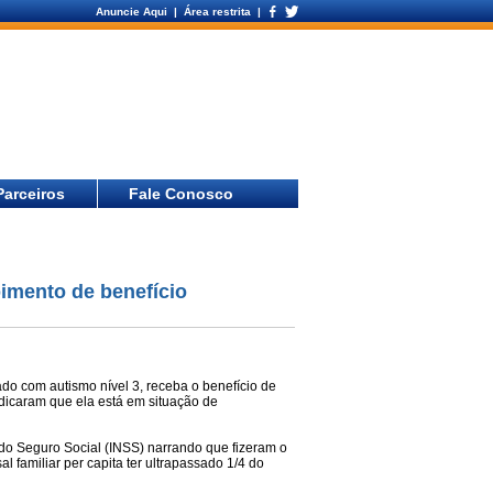
Anuncie Aqui
| Área restrita |
Parceiros
Fale Conosco
bimento de benefício
do com autismo nível 3, receba o benefício de
ndicaram que ela está em situação de
 do Seguro Social (INSS) narrando que fizeram o
familiar per capita ter ultrapassado 1/4 do