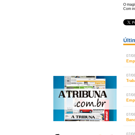
O magi
Com in
Últi
07/08
Empr
07/08
Trab
07/08
Empr
07/08
Banc
07/08