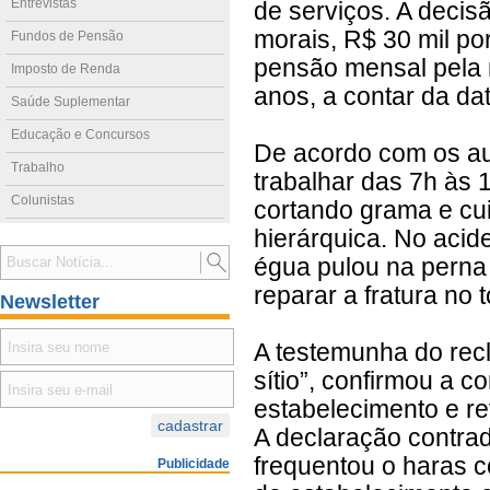
Entrevistas
de serviços. A decis
morais, R$ 30 mil po
Fundos de Pensão
pensão mensal pela 
Imposto de Renda
anos, a contar da da
Saúde Suplementar
Educação e Concursos
De acordo com os au
Trabalho
trabalhar das 7h às 
Colunistas
cortando grama e cu
hierárquica. No aci
égua pulou na perna 
reparar a fratura no 
Newsletter
A testemunha do rec
sítio”, confirmou a c
estabelecimento e r
A declaração contrad
frequentou o haras 
Publicidade