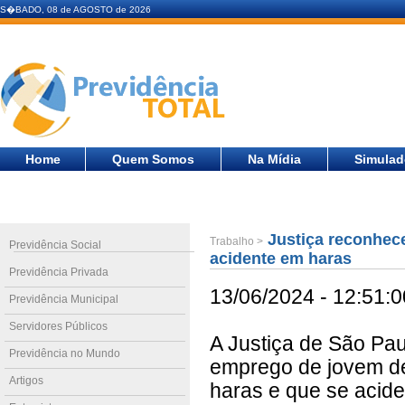
S�BADO, 08 de AGOSTO de 2026
Home
Quem Somos
Na Mídia
Simulad
Justiça reconhece
Trabalho >
Previdência Social
acidente em haras
Previdência Privada
13/06/2024 - 12:51:0
Previdência Municipal
Servidores Públicos
A Justiça de São Pa
Previdência no Mundo
emprego de jovem de
Artigos
haras e que se acide